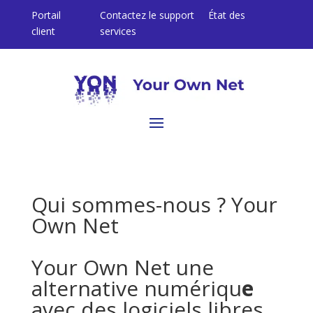
Portail
Contactez le support
État des
client
services
Qui sommes-nous ? Your
Own Net
Your Own Net une
alternative numériqu
e
avec des logiciels libres.