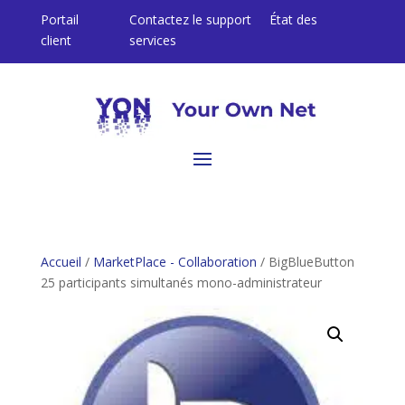
Portail
Contactez le support
État des
client
services
Accueil
/
MarketPlace - Collaboration
/ BigBlueButton
25 participants simultanés mono-administrateur