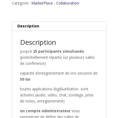
participants
Catégorie :
MarketPlace - Collaboration
simultanés
mono-
administrateur
Description
Description
jusqu’à
25 participants simultanés
(potentiellement répartis sur plusieurs salles
de conférence)
capacité d’enregistrement de vos sessions de
50 Go
toutes applications BigBlueButton sont
activées (audio, vidéo, chat, sondage, prise
de notes, enregistrement)
un compte administrateur
vous
permettant de définir des salles de