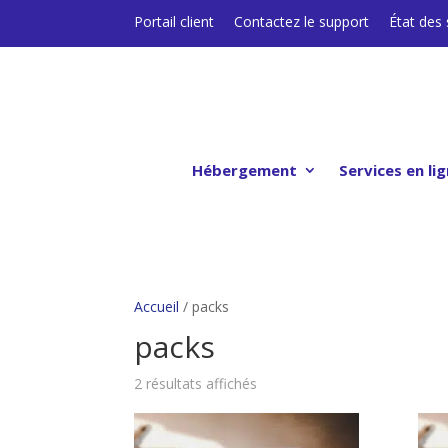
Portail client
Contactez le support
État des 
Hébergement
Services en li
Accueil
/ packs
packs
2 résultats affichés