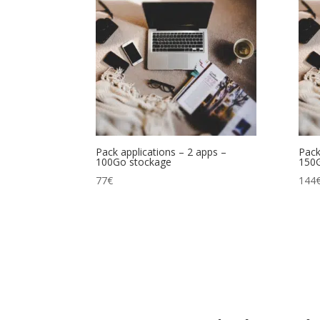
Pack applications – 2 apps –
Pack
100Go stockage
150
77
€
144